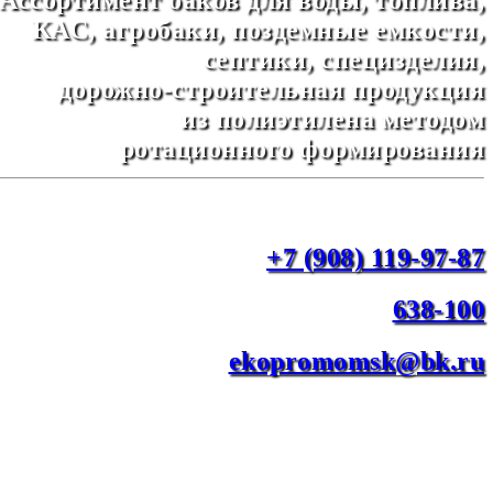
КАС, агробаки, поздемные емкости,
септики, специзделия,
дорожно-строительная продукция
из полиэтилена методом
ротационного формирования
+7 (908) 119-97-87
638-100
ekopromomsk@bk.ru